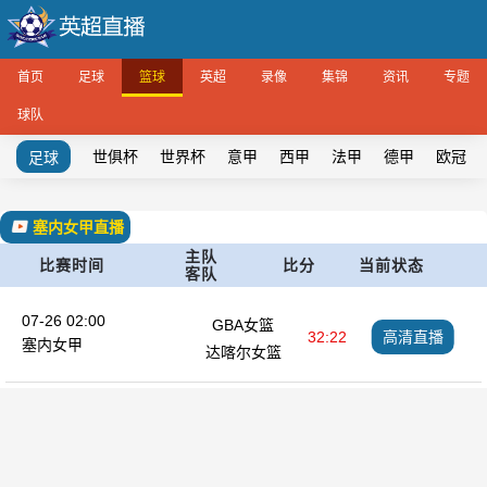
首页
足球
篮球
英超
录像
集锦
资讯
专题
球队
世俱杯
世界杯
意甲
西甲
法甲
德甲
欧冠
足球
塞内女甲直播
主队
比赛时间
比分
当前状态
客队
07-26 02:00
GBA女篮
32:22
高清直播
塞内女甲
达喀尔女篮