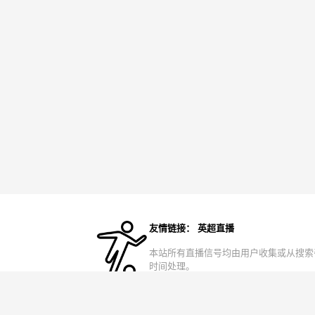
友情链接：
英超直播
本站所有直播信号均由用户收集或从搜索
时间处理。
备案号：
皖ICP备2024065792号-3
网站地图