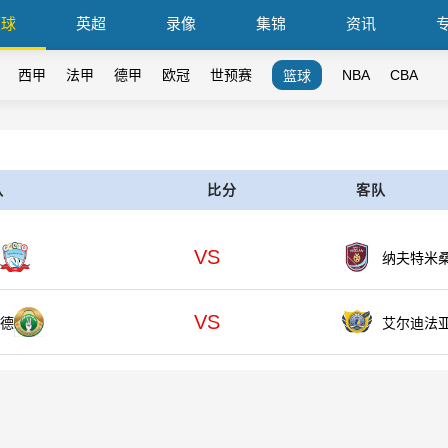
篮球
英超
录像
集锦
资讯
西甲
法甲
德甲
欧冠
世预赛
NBA
CBA
篮球
队
比分
客队
VS
纳夫特米
VS
德
艾尔迪法