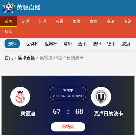
首页
足球
篮球
英超
录像
集锦
资讯
专题
球队
世俱杯
世界杯
意甲
西甲
法甲
德甲
欧冠
足球
首页
>
篮球直播
>
奥雷迪VS克卢日纳波卡
罗篮甲
2025-06-14 01:30:00
67
:
68