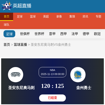
首页
足球
篮球
英超
录像
集锦
资讯
专题
球队
世俱杯
世界杯
意甲
西甲
法甲
德甲
欧冠
足球
首页
>
篮球直播
>
圣安东尼奥马刺VS金州勇士
NBA
2025-11-13 09:00:00
120
:
125