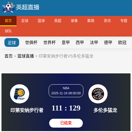
首页
足球
篮球
英超
录像
集锦
资讯
专题
球队
世俱杯
世界杯
意甲
西甲
法甲
德甲
欧冠
足球
首页
>
篮球直播
>
印第安纳步行者VS多伦多猛龙
NBA
2025-11-16 08:00:00
111
:
129