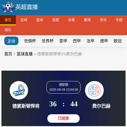
首页
足球
篮球
英超
录像
集锦
资讯
专题
球队
世俱杯
世界杯
意甲
西甲
法甲
德甲
欧冠
足球
首页
>
篮球直播
>
德累斯顿悍将VS费尔巴赫
德职联
2025-09-28 23:00:00
36
:
44