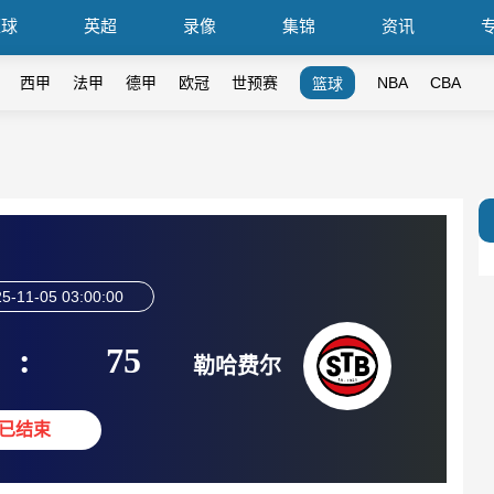
篮球
英超
录像
集锦
资讯
西甲
法甲
德甲
欧冠
世预赛
NBA
CBA
篮球
5-11-05 03:00:00
:
75
勒哈费尔
已结束