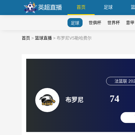
首页
足球
世俱杯
世界杯
意甲
足球
首页
>
篮球直播
>
布罗尼VS勒哈费尔
法篮联
202
74
布罗尼