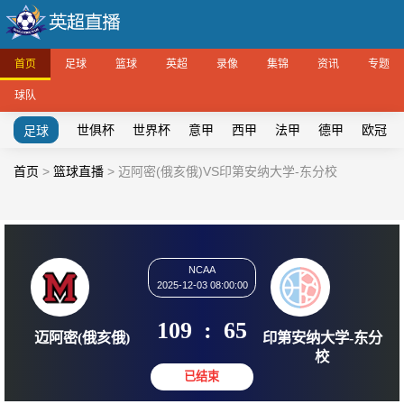
首页
足球
篮球
英超
录像
集锦
资讯
专题
球队
世俱杯
世界杯
意甲
西甲
法甲
德甲
欧冠
足球
首页
>
篮球直播
>
迈阿密(俄亥俄)VS印第安纳大学-东分校
NCAA
2025-12-03 08:00:00
109
:
65