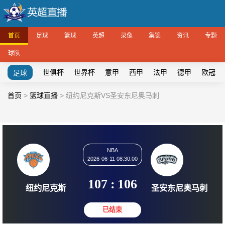
首页
足球
篮球
英超
录像
集锦
资讯
专题
球队
世俱杯
世界杯
意甲
西甲
法甲
德甲
欧冠
足球
首页
>
篮球直播
>
纽约尼克斯VS圣安东尼奥马刺
NBA
2026-06-11 08:30:00
107
:
106