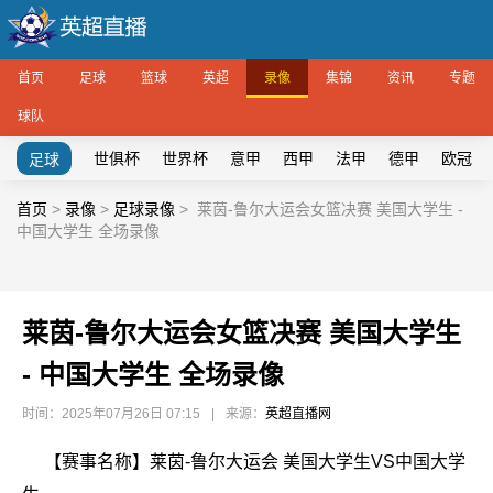
首页
足球
篮球
英超
录像
集锦
资讯
专题
球队
世俱杯
世界杯
意甲
西甲
法甲
德甲
欧冠
足球
首页
>
录像
>
足球录像
>
莱茵-鲁尔大运会女篮决赛 美国大学生 -
中国大学生 全场录像
莱茵-鲁尔大运会女篮决赛 美国大学生
- 中国大学生 全场录像
时间：2025年07月26日 07:15
|
来源：
英超直播网
【赛事名称】莱茵-鲁尔大运会 美国大学生VS中国大学