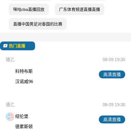
咪咕cba直播回放
广东体育频道直播直播
直播中国男足对泰国的比赛
热门直播
德乙
08-09 19:30
科特布斯
高清直播
汉诺威96
德乙
08-09 19:30
纽伦堡
高清直播
德累斯顿