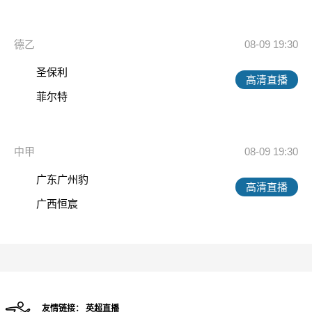
德乙
08-09 19:30
圣保利
高清直播
菲尔特
中甲
08-09 19:30
广东广州豹
高清直播
广西恒宸
友情链接：
英超直播