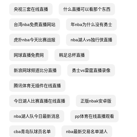
央视三套在线直播
什么直播可以看那个东西
台湾nba免费直播网站
年nba为什么没有勇士
虎扑nba今天比赛战报
nba湖人vs独行侠直播
网球直播免费网
韩足总杯直播
新浪网球频道比分直播
勇士vs雷霆直播录像
腾讯体育无插件在线直播
今日湖人比赛直播在线直播
正版nbak安卓版
nba湖人队今日最新消息
pp体育在线直播观看
cba青岛队球员名单
nba最新交易名单湖人