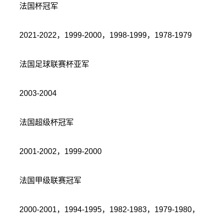
法国杯冠军
2021-2022，1999-2000，1998-1999，1978-1979
法国足球联赛杯亚军
2003-2004
法国超级杯冠军
2001-2002，1999-2000
法国甲级联赛冠军
2000-2001，1994-1995，1982-1983，1979-1980，