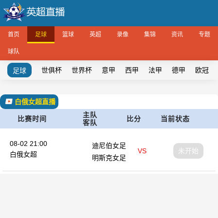
首页
足球
篮球
英超
录像
集锦
资讯
专题
球队
世俱杯
世界杯
意甲
西甲
法甲
德甲
欧冠
足球
白俄女超直播
主队
比赛时间
比分
当前状态
客队
08-02 21:00
迪尼伯女足
VS
未开始
白俄女超
明斯克女足