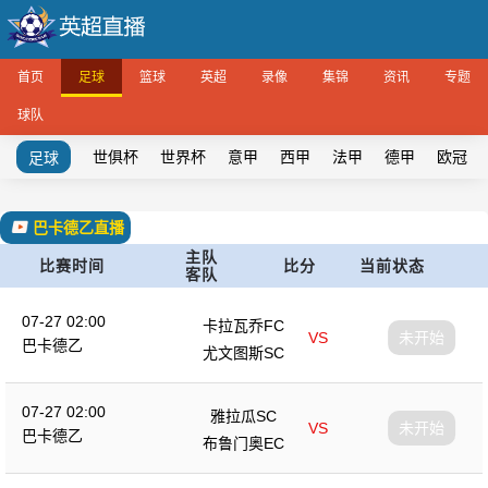
首页
足球
篮球
英超
录像
集锦
资讯
专题
球队
世俱杯
世界杯
意甲
西甲
法甲
德甲
欧冠
足球
巴卡德乙直播
主队
比赛时间
比分
当前状态
客队
07-27 02:00
卡拉瓦乔FC
VS
未开始
巴卡德乙
尤文图斯SC
07-27 02:00
雅拉瓜SC
VS
未开始
巴卡德乙
布鲁门奥EC