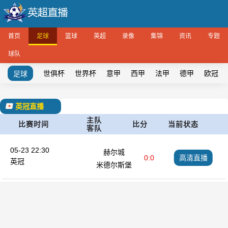
首页
足球
篮球
英超
录像
集锦
资讯
专题
球队
世俱杯
世界杯
意甲
西甲
法甲
德甲
欧冠
足球
英冠直播
主队
比赛时间
比分
当前状态
客队
05-23 22:30
赫尔城
0:0
高清直播
英冠
米德尔斯堡