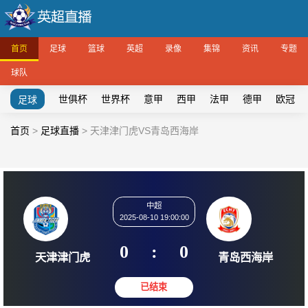
首页
足球
篮球
英超
录像
集锦
资讯
专题
球队
世俱杯
世界杯
意甲
西甲
法甲
德甲
欧冠
足球
首页
>
足球直播
>
天津津门虎VS青岛西海岸
中超
2025-08-10 19:00:00
0
:
0