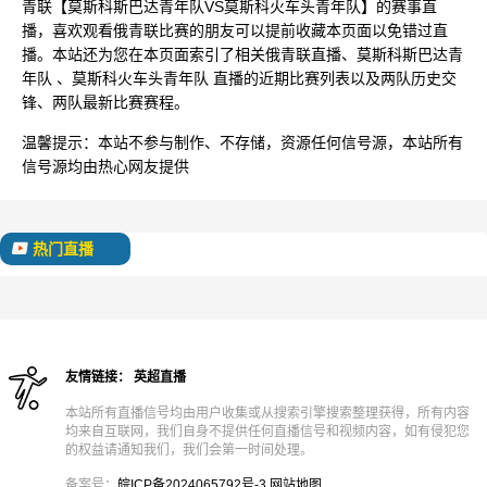
青联【莫斯科斯巴达青年队VS莫斯科火车头青年队】的赛事直
播，喜欢观看俄青联比赛的朋友可以提前收藏本页面以免错过直
播。本站还为您在本页面索引了相关俄青联直播、莫斯科斯巴达青
年队 、莫斯科火车头青年队 直播的近期比赛列表以及两队历史交
锋、两队最新比赛赛程。
温馨提示：
本站不参与制作、不存储，资源任何信号源，本站所有
信号源均由热心网友提供
热门直播
友情链接：
英超直播
本站所有直播信号均由用户收集或从搜索引擎搜索整理获得，所有内容
均来自互联网，我们自身不提供任何直播信号和视频内容，如有侵犯您
的权益请通知我们，我们会第一时间处理。
备案号：
皖ICP备2024065792号-3
网站地图