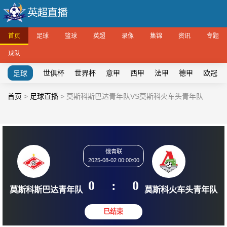
首页
足球
篮球
英超
录像
集锦
资讯
专题
球队
世俱杯
世界杯
意甲
西甲
法甲
德甲
欧冠
足球
首页
>
足球直播
>
莫斯科斯巴达青年队VS莫斯科火车头青年队
俄青联
2025-08-02 00:00:00
0
:
0