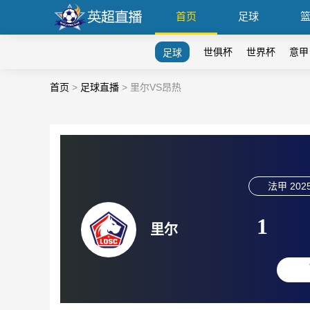
首页
足球
世俱杯
世界杯
意甲
足球
首页
>
足球直播
>
里尔VS昂热
法甲
2025
1
里尔