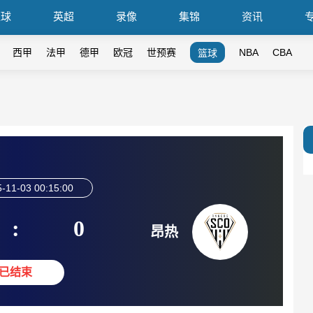
篮球
英超
录像
集锦
资讯
西甲
法甲
德甲
欧冠
世预赛
NBA
CBA
篮球
-11-03 00:15:00
:
0
昂热
已结束