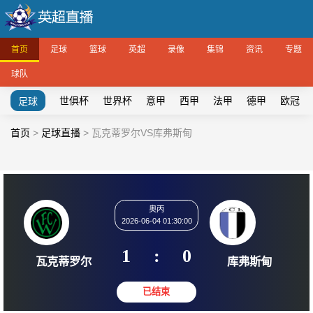
首页
足球
篮球
英超
录像
集锦
资讯
专题
球队
世俱杯
世界杯
意甲
西甲
法甲
德甲
欧冠
足球
首页
>
足球直播
>
瓦克蒂罗尔VS库弗斯甸
奥丙
2026-06-04 01:30:00
1
:
0