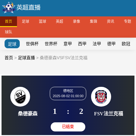
首页
足球
篮球
英超
录像
集锦
资讯
专题
球队
世俱杯
世界杯
意甲
西甲
法甲
德甲
欧冠
足球
首页
>
足球直播
>
桑德豪森VSFSV法兰克福
德地区
2025-08-02 01:00:00
1
:
2