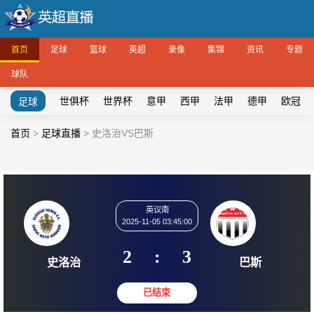
首页
足球
篮球
英超
录像
集锦
资讯
专题
球队
世俱杯
世界杯
意甲
西甲
法甲
德甲
欧冠
足球
首页
>
足球直播
>
史洛治VS巴斯
英议南
2025-11-05 03:45:00
2
:
3