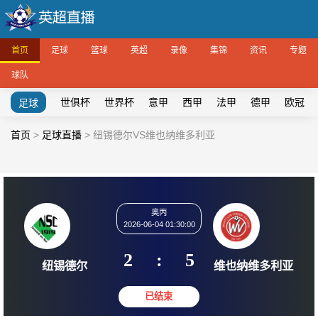
首页
足球
篮球
英超
录像
集锦
资讯
专题
球队
世俱杯
世界杯
意甲
西甲
法甲
德甲
欧冠
足球
首页
>
足球直播
>
纽锡德尔VS维也纳维多利亚
奥丙
2026-06-04 01:30:00
2
:
5