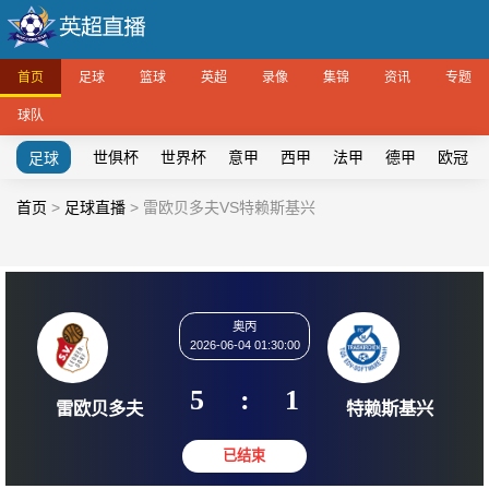
首页
足球
篮球
英超
录像
集锦
资讯
专题
球队
世俱杯
世界杯
意甲
西甲
法甲
德甲
欧冠
足球
首页
>
足球直播
>
雷欧贝多夫VS特赖斯基兴
奥丙
2026-06-04 01:30:00
5
:
1