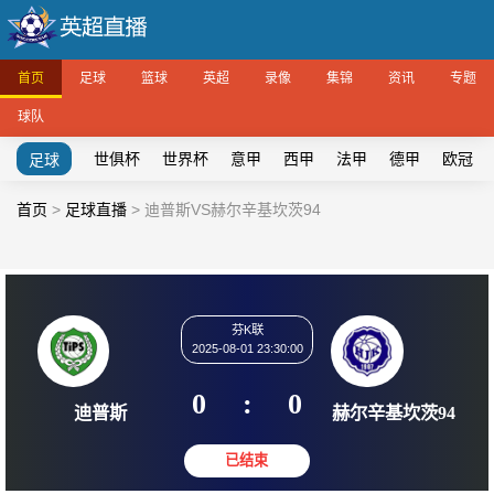
首页
足球
篮球
英超
录像
集锦
资讯
专题
球队
世俱杯
世界杯
意甲
西甲
法甲
德甲
欧冠
足球
首页
>
足球直播
>
迪普斯VS赫尔辛基坎茨94
芬K联
2025-08-01 23:30:00
0
:
0