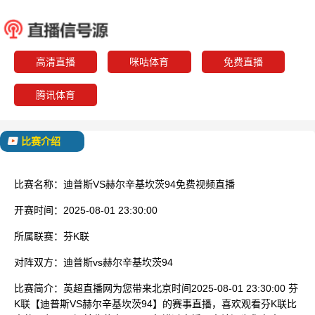
迪普斯
赫尔辛基
已结束
高清直播
咪咕体育
免费直播
腾讯体育
比赛介绍
比赛名称：
迪普斯VS赫尔辛基坎茨94免费视频直播
开赛时间：
2025-08-01 23:30:00
所属联赛：
芬K联
对阵双方：
迪普斯vs赫尔辛基坎茨94
比赛简介：
英超直播网为您带来北京时间2025-08-01 23:30:00 芬
K联【迪普斯VS赫尔辛基坎茨94】的赛事直播，喜欢观看芬K联比