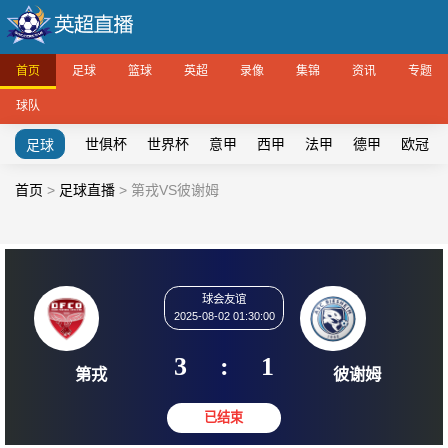
首页
足球
篮球
英超
录像
集锦
资讯
专题
球队
世俱杯
世界杯
意甲
西甲
法甲
德甲
欧冠
足球
首页
>
足球直播
>
第戎VS彼谢姆
球会友谊
2025-08-02 01:30:00
3
:
1