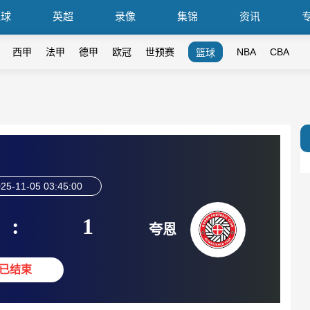
篮球
英超
录像
集锦
资讯
西甲
法甲
德甲
欧冠
世预赛
NBA
CBA
篮球
25-11-05 03:45:00
:
1
夸恩
已结束