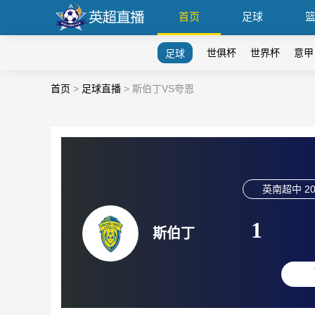
首页
足球
世俱杯
世界杯
意甲
足球
首页
>
足球直播
>
斯伯丁VS夸恩
英南超中
20
1
斯伯丁