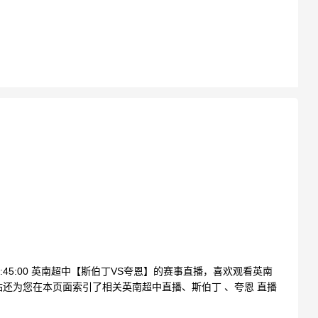
03:45:00 英南超中【斯伯丁VS夸恩】的赛事直播，喜欢观看英南
还为您在本页面索引了相关英南超中直播、斯伯丁 、夸恩 直播
。