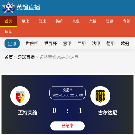
首页
足球
篮球
英超
录像
集锦
资讯
专题
球队
世俱杯
世界杯
意甲
西甲
法甲
德甲
欧冠
足球
首页
>
足球直播
>
迈特莱维VS古尔达尼
突尼甲
2025-10-03 22:00:00
0
:
1