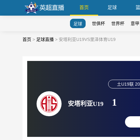
首页
足球
世俱杯
世界杯
意甲
足球
首页
>
足球直播
>
安塔利亚U19VS里泽体育U19
土U19联
20
1
安塔利亚U19