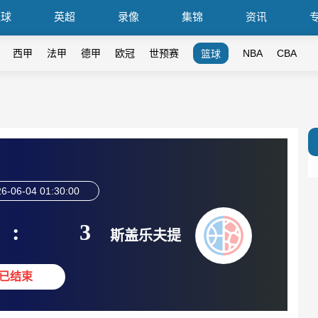
篮球
英超
录像
集锦
资讯
西甲
法甲
德甲
欧冠
世预赛
NBA
CBA
篮球
6-06-04 01:30:00
:
3
斯盖乐夫提
已结束