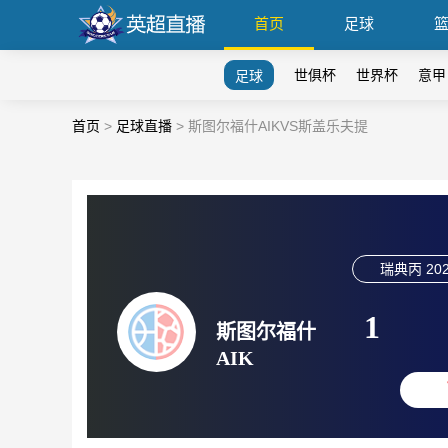
首页
足球
世俱杯
世界杯
意甲
足球
首页
>
足球直播
>
斯图尔福什AIKVS斯盖乐夫提
瑞典丙
202
1
斯图尔福什
AIK