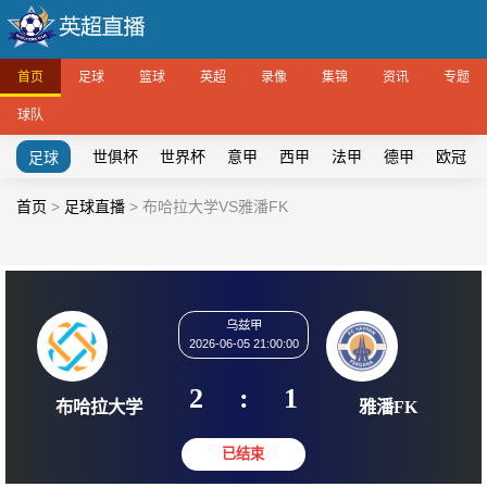
首页
足球
篮球
英超
录像
集锦
资讯
专题
球队
世俱杯
世界杯
意甲
西甲
法甲
德甲
欧冠
足球
首页
>
足球直播
>
布哈拉大学VS雅潘FK
乌兹甲
2026-06-05 21:00:00
2
:
1