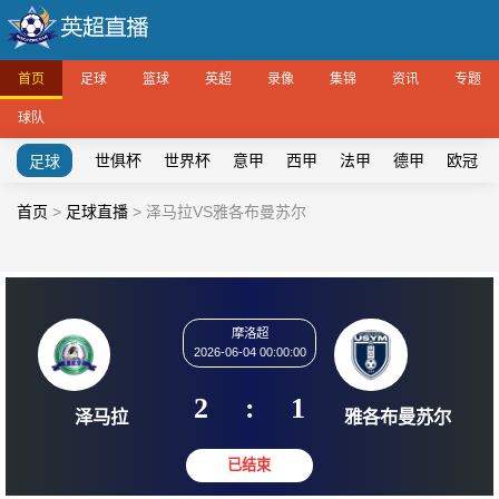
首页
足球
篮球
英超
录像
集锦
资讯
专题
球队
世俱杯
世界杯
意甲
西甲
法甲
德甲
欧冠
足球
首页
>
足球直播
>
泽马拉VS雅各布曼苏尔
摩洛超
2026-06-04 00:00:00
2
:
1