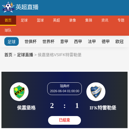
首页
足球
篮球
英超
录像
集锦
资讯
专题
球队
世俱杯
世界杯
意甲
西甲
法甲
德甲
欧冠
足球
首页
>
足球直播
>
侯嘉堡格VSIFK特雷勒堡
瑞典杯
2026-06-04 01:00:00
2
:
1