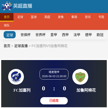
首页
足球
篮球
英超
录像
集锦
资讯
专题
球队
世俱杯
世界杯
意甲
西甲
法甲
德甲
欧冠
足球
首页
>
足球直播
>
FC加塞列VS加鲁阿棉花
喀麦隆甲
2026-06-03 21:00:00
0
:
0