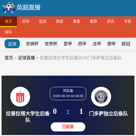
首页
足球
篮球
英超
录像
集锦
资讯
专题
球队
世俱杯
世界杯
意甲
西甲
法甲
德甲
欧冠
足球
首页
>
足球直播
>
拉普拉塔大学生后备队VS门多萨独立后备队
阿后备
2026-06-04 02:00:00
0
:
1