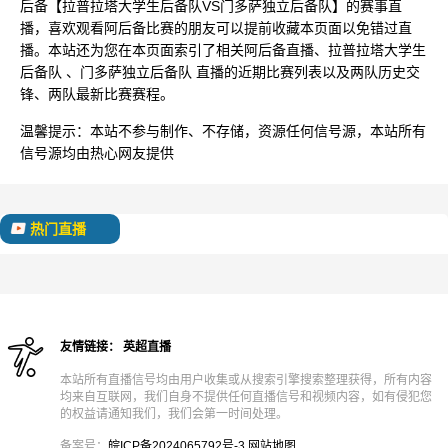
后备【拉普拉塔大学生后备队VS门多萨独立后备队】的赛事直
播，喜欢观看阿后备比赛的朋友可以提前收藏本页面以免错过直
播。本站还为您在本页面索引了相关阿后备直播、拉普拉塔大学生
后备队 、门多萨独立后备队 直播的近期比赛列表以及两队历史交
锋、两队最新比赛赛程。
温馨提示：
本站不参与制作、不存储，资源任何信号源，本站所有
信号源均由热心网友提供
热门直播
友情链接：
英超直播
本站所有直播信号均由用户收集或从搜索引擎搜索整理获得，所有内容
均来自互联网，我们自身不提供任何直播信号和视频内容，如有侵犯您
的权益请通知我们，我们会第一时间处理。
备案号：
皖ICP备2024065792号-3
网站地图