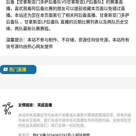
后备【甘拿斯亚门多萨后备队VS甘拿斯亚LP后备队】的赛事直
播，喜欢观看阿后备比赛的朋友可以提前收藏本页面以免错过直
播。本站还为您在本页面索引了相关阿后备直播、甘拿斯亚门多萨
后备队 、甘拿斯亚LP后备队 直播的近期比赛列表以及两队历史交
锋、两队最新比赛赛程。
温馨提示：
本站不参与制作、不存储，资源任何信号源，本站所有
信号源均由热心网友提供
热门直播
友情链接：
英超直播
本站所有直播信号均由用户收集或从搜索引擎搜索整理获得，所有内容
均来自互联网，我们自身不提供任何直播信号和视频内容，如有侵犯您
的权益请通知我们，我们会第一时间处理。
备案号：
皖ICP备2024065792号-3
网站地图