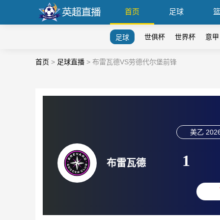
首页
足球
世俱杯
世界杯
意甲
足球
首页
>
足球直播
>
布雷瓦德VS劳德代尔堡前锋
美乙
2026
1
布雷瓦德