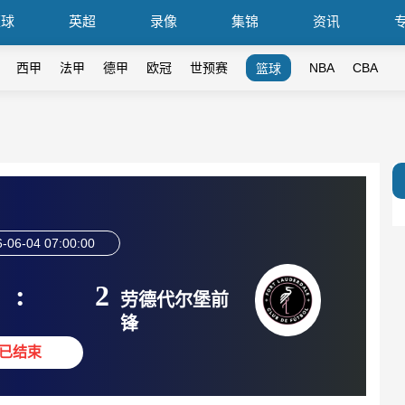
篮球
英超
录像
集锦
资讯
西甲
法甲
德甲
欧冠
世预赛
NBA
CBA
篮球
-06-04 07:00:00
:
2
劳德代尔堡前
锋
已结束