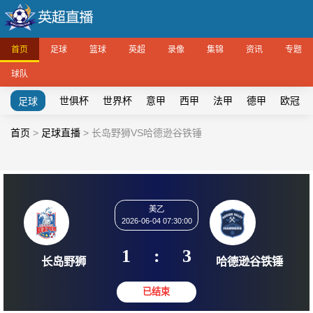
首页
足球
篮球
英超
录像
集锦
资讯
专题
球队
世俱杯
世界杯
意甲
西甲
法甲
德甲
欧冠
足球
首页
>
足球直播
>
长岛野狮VS哈德逊谷铁锤
美乙
2026-06-04 07:30:00
1
:
3