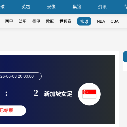
篮球
英超
录像
集锦
资讯
西甲
法甲
德甲
欧冠
世预赛
NBA
CBA
篮球
26-06-03 20:00:00
:
2
新加坡女足
已结束