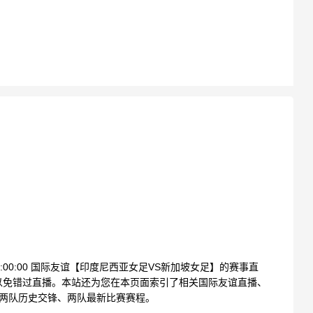
20:00:00 国际友谊【印度尼西亚女足VS新加坡女足】的赛事直
以免错过直播。本站还为您在本页面索引了相关国际友谊直播、
及两队历史交锋、两队最新比赛赛程。