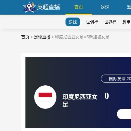
首页
足球
世俱杯
世界杯
意甲
足球
首页
>
足球直播
>
印度尼西亚女足VS新加坡女足
国际友谊
20
0
印度尼西亚女
足