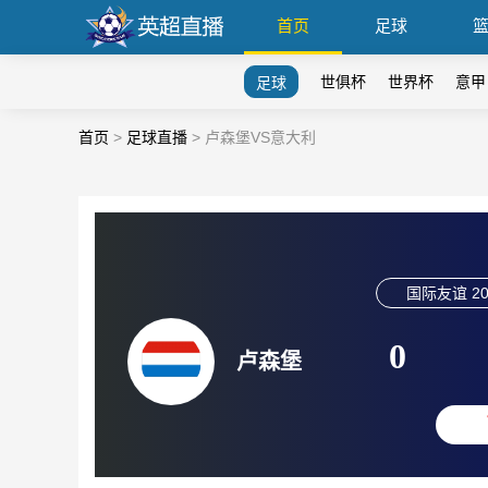
首页
足球
世俱杯
世界杯
意甲
足球
首页
>
足球直播
>
卢森堡VS意大利
国际友谊
20
0
卢森堡