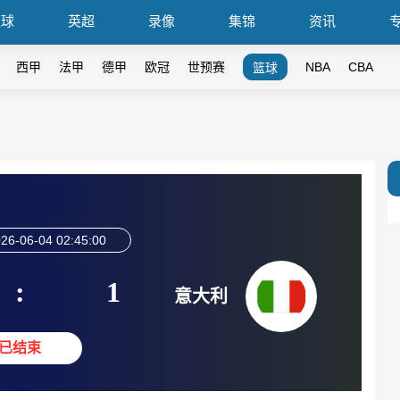
篮球
英超
录像
集锦
资讯
西甲
法甲
德甲
欧冠
世预赛
NBA
CBA
篮球
26-06-04 02:45:00
:
1
意大利
已结束