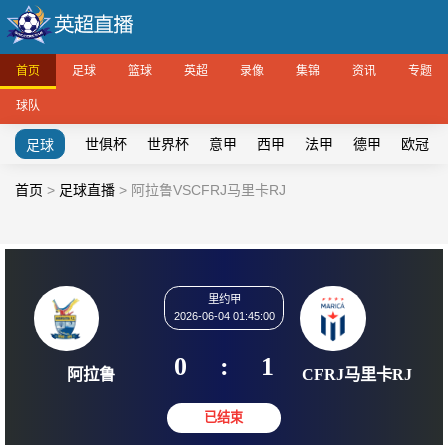
首页
足球
篮球
英超
录像
集锦
资讯
专题
球队
世俱杯
世界杯
意甲
西甲
法甲
德甲
欧冠
足球
首页
>
足球直播
>
阿拉鲁VSCFRJ马里卡RJ
里约甲
2026-06-04 01:45:00
0
:
1