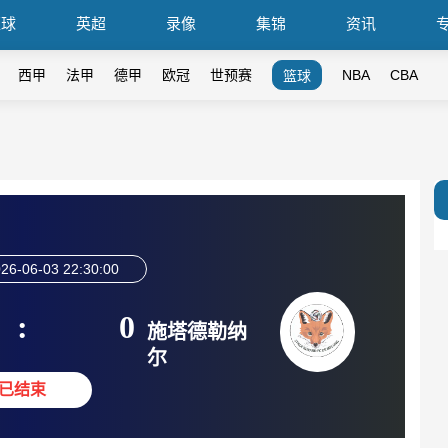
篮球
英超
录像
集锦
资讯
西甲
法甲
德甲
欧冠
世预赛
NBA
CBA
篮球
26-06-03 22:30:00
:
0
施塔德勒纳
尔
已结束