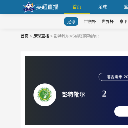
首页
足球
世俱杯
世界杯
意甲
足球
首页
>
足球直播
>
彭特靴尔VS施塔德勒纳尔
喀麦隆甲
20
2
彭特靴尔