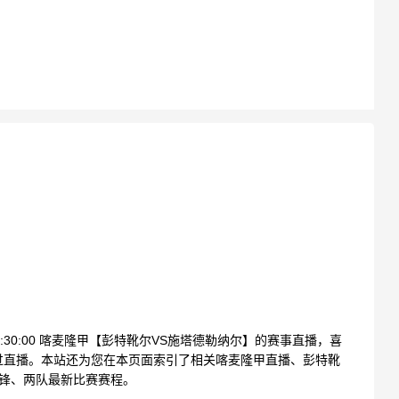
22:30:00 喀麦隆甲【彭特靴尔VS施塔德勒纳尔】的赛事直播，喜
过直播。本站还为您在本页面索引了相关喀麦隆甲直播、彭特靴
交锋、两队最新比赛赛程。