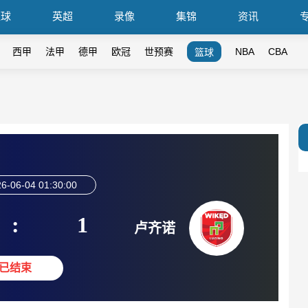
篮球
英超
录像
集锦
资讯
西甲
法甲
德甲
欧冠
世预赛
NBA
CBA
篮球
6-06-04 01:30:00
:
1
卢齐诺
已结束