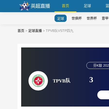
首页
足球
世俱杯
世界杯
意甲
足球
首页
>
足球直播
>
TPVB队VSTP四九
芬K联
202
3
TPVB队