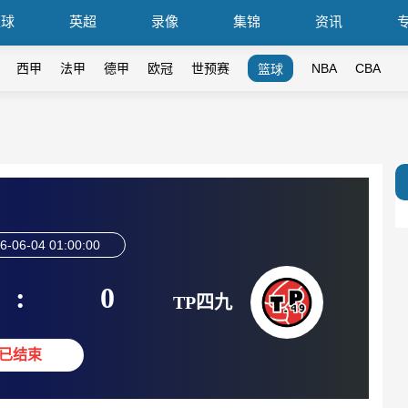
篮球
英超
录像
集锦
资讯
西甲
法甲
德甲
欧冠
世预赛
NBA
CBA
篮球
6-06-04 01:00:00
:
0
TP四九
已结束