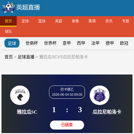
首页
足球
篮球
英超
录像
集锦
资讯
专题
球队
世俱杯
世界杯
意甲
西甲
法甲
德甲
欧冠
足球
首页
>
足球直播
>
雅拉瓜SCVS瓜拉尼帕洛卡
巴卡德乙
2026-06-04 02:00:00
1
:
3