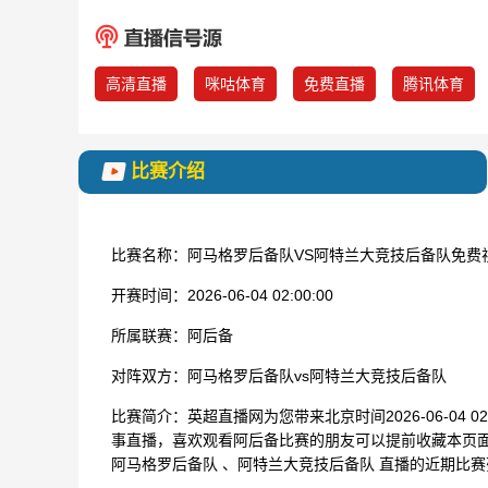
高清直播
咪咕体育
免费直播
腾讯体育
比赛介绍
比赛名称：
阿马格罗后备队VS阿特兰大竞技后备队免费
开赛时间：
2026-06-04 02:00:00
所属联赛：
阿后备
对阵双方：
阿马格罗后备队vs阿特兰大竞技后备队
比赛简介：
英超直播网为您带来北京时间2026-06-04 
事直播，喜欢观看阿后备比赛的朋友可以提前收藏本页
阿马格罗后备队 、阿特兰大竞技后备队 直播的近期比