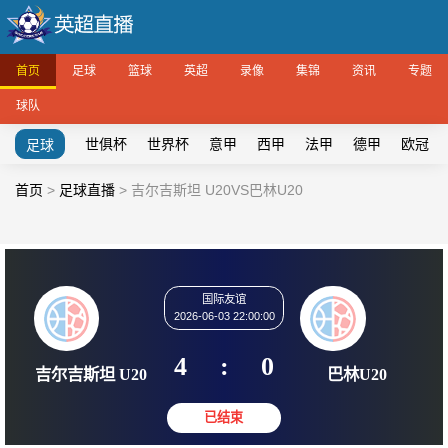
首页
足球
篮球
英超
录像
集锦
资讯
专题
球队
世俱杯
世界杯
意甲
西甲
法甲
德甲
欧冠
足球
首页
>
足球直播
>
吉尔吉斯坦 U20VS巴林U20
国际友谊
2026-06-03 22:00:00
4
:
0