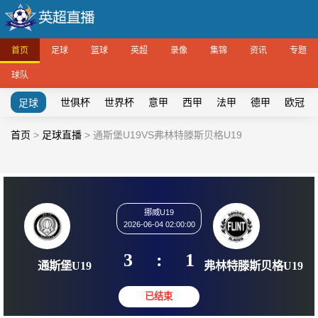
首页
足球
篮球
英超
录像
集锦
资讯
专题
球队
世俱杯
世界杯
意甲
西甲
法甲
德甲
欧冠
足球
首页
>
足球直播
>
通斯堡U19VS弗林特滕斯贝格U19
挪威U19
2026-06-04 02:00:00
3
:
1