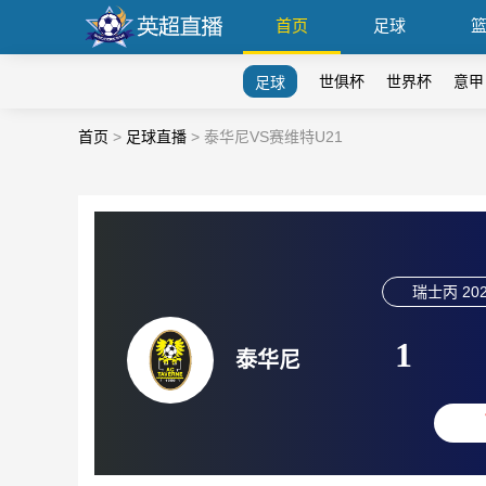
首页
足球
世俱杯
世界杯
意甲
足球
首页
>
足球直播
>
泰华尼VS赛维特U21
瑞士丙
202
1
泰华尼