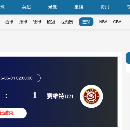
篮球
英超
录像
集锦
资讯
西甲
法甲
德甲
欧冠
世预赛
NBA
CBA
篮球
6-06-04 02:00:00
:
1
赛维特U21
已结束