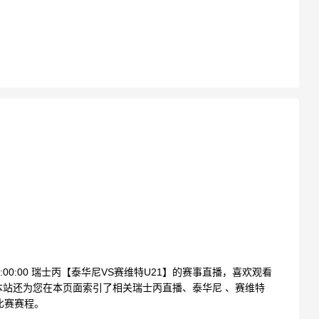
02:00:00 瑞士丙【泰华尼VS赛维特U21】的赛事直播，喜欢观看
站还为您在本页面索引了相关瑞士丙直播、泰华尼 、赛维特
比赛赛程。