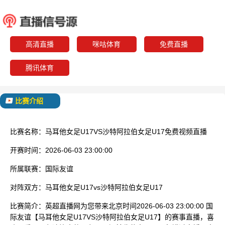
马耳他女足U17
沙特阿拉伯
已结束
高清直播
咪咕体育
免费直播
腾讯体育
比赛介绍
比赛名称：
马耳他女足U17VS沙特阿拉伯女足U17免费视频直播
开赛时间：
2026-06-03 23:00:00
所属联赛：
国际友谊
对阵双方：
马耳他女足U17vs沙特阿拉伯女足U17
比赛简介：
英超直播网为您带来北京时间2026-06-03 23:00:00 国
际友谊【马耳他女足U17VS沙特阿拉伯女足U17】的赛事直播，喜