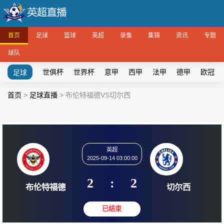
首页
足球
篮球
英超
录像
集锦
资讯
专题
球队
世俱杯
世界杯
意甲
西甲
法甲
德甲
欧冠
足球
首页
>
足球直播
>
布伦特福德VS切尔西
英超
2025-09-14 03:00:00
2
:
2