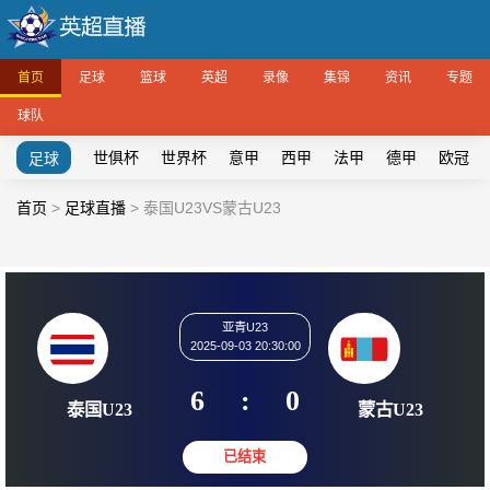
首页
足球
篮球
英超
录像
集锦
资讯
专题
球队
世俱杯
世界杯
意甲
西甲
法甲
德甲
欧冠
足球
首页
>
足球直播
>
泰国U23VS蒙古U23
亚青U23
2025-09-03 20:30:00
6
:
0